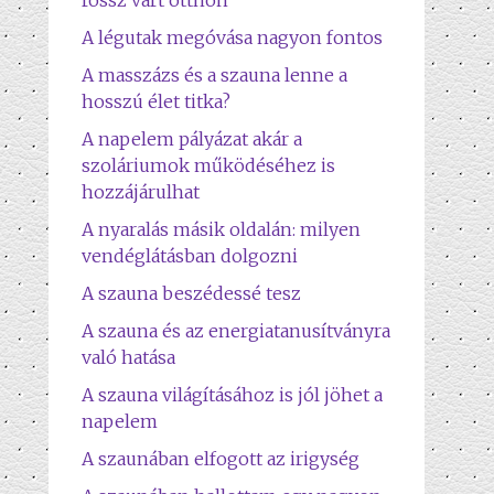
rossz várt otthon
A légutak megóvása nagyon fontos
A masszázs és a szauna lenne a
hosszú élet titka?
A napelem pályázat akár a
szoláriumok működéséhez is
hozzájárulhat
A nyaralás másik oldalán: milyen
vendéglátásban dolgozni
A szauna beszédessé tesz
A szauna és az energiatanusítványra
való hatása
A szauna világításához is jól jöhet a
napelem
A szaunában elfogott az irigység