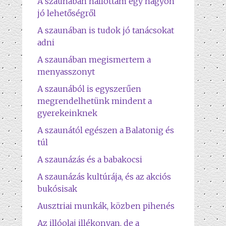
A szaunában hallottam egy nagyon
jó lehetőségről
A szaunában is tudok jó tanácsokat
adni
A szaunában megismertem a
menyasszonyt
A szaunából is egyszerűen
megrendelhetünk mindent a
gyerekeinknek
A szaunától egészen a Balatonig és
túl
A szaunázás és a babakocsi
A szaunázás kultúrája, és az akciós
bukósisak
Ausztriai munkák, közben pihenés
Az illóolaj illékonyan, de a