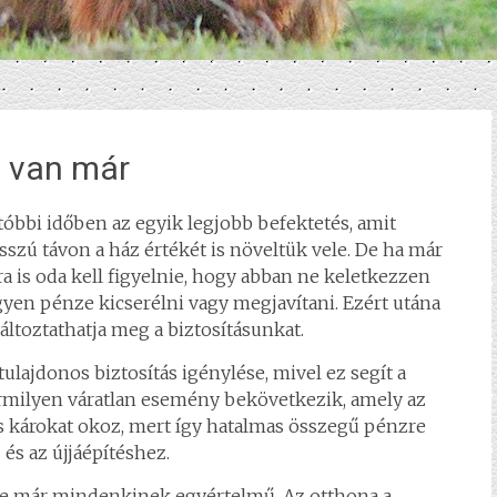
a van már
tóbbi időben az egyik legjobb befektetés, amit
sszú távon a ház értékét is növeltük vele. De ha már
a is oda kell figyelnie, hogy abban ne keletkezzen
gyen pénze kicserélni vagy megjavítani. Ezért utána
ltoztathatja meg a biztosításunkat.
lajdonos biztosítás igénylése, mivel ez segít a
rmilyen váratlan esemény bekövetkezik, amely az
s károkat okoz, mert így hatalmas összegű pénzre
és az újjáépítéshez.
ge már mindenkinek egyértelmű. Az otthona a