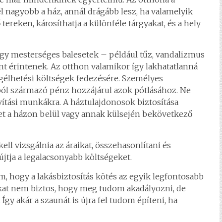
l nagyobb a ház, annál drágább lesz, ha valamelyik
 tereken, károsíthatja a különféle tárgyakat, és a hely
vagy mesterséges balesetek – például tűz, vandalizmus
nt érintenek. Az otthon valamikor így lakhatatlanná
egélhetési költségek fedezésére. Személyes
ból származó pénz hozzájárul azok pótlásához. Ne
vítási munkákra. A háztulajdonosok biztosítása
t a házon belül vagy annak külsején bekövetkező
kell vizsgálnia az áraikat, összehasonlítani és
újtja a legalacsonyabb költségeket.
m, hogy a lakásbiztosítás kötés az egyik legfontosabb
okat nem biztos, hogy meg tudom akadályozni, de
y akár a szaunát is újra fel tudom építeni, ha