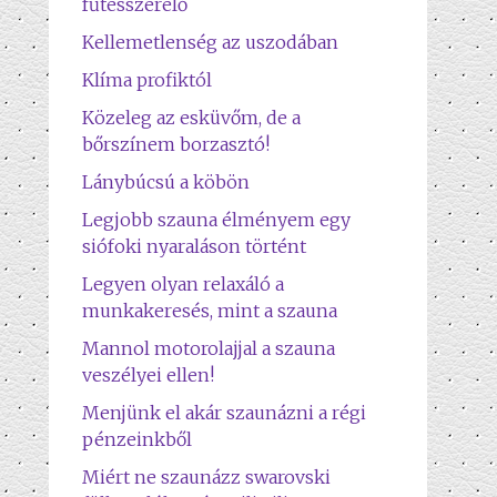
fűtésszerelő
Kellemetlenség az uszodában
Klíma profiktól
Közeleg az esküvőm, de a
bőrszínem borzasztó!
Lánybúcsú a köbön
Legjobb szauna élményem egy
siófoki nyaraláson történt
Legyen olyan relaxáló a
munkakeresés, mint a szauna
Mannol motorolajjal a szauna
veszélyei ellen!
Menjünk el akár szaunázni a régi
pénzeinkből
Miért ne szaunázz swarovski