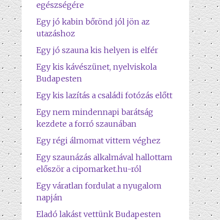
egészségére
Egy jó kabin bőrönd jól jön az
utazáshoz
Egy jó szauna kis helyen is elfér
Egy kis kávészünet, nyelviskola
Budapesten
Egy kis lazítás a családi fotózás előtt
Egy nem mindennapi barátság
kezdete a forró szaunában
Egy régi álmomat vittem véghez
Egy szaunázás alkalmával hallottam
először a cipomarket.hu-ról
Egy váratlan fordulat a nyugalom
napján
Eladó lakást vettünk Budapesten