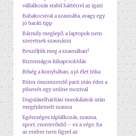
vállalkozás stabil háttérrel az igazi
Babakocsival a szaunába, avagy egy
jó baráti tipp
Bármily meglepő, a laptopok nem
szeretnek szaunázni
Beszéljük meg a szaunában!
Biztonságos kikapcsolódás
Bőség a konyhában, a jó élet titka
Bútor összeszerelő parti után édes a
pihenés egy online mozival
Duguláselhárítási munkálatok után
megérdemelt szauna
Egészséges táplálkozás, szauna,
sport, csonterősítő – ez a vége, ha
az ember nem figyel az