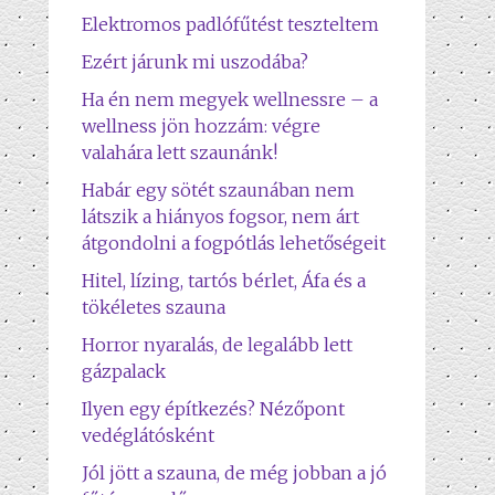
Elektromos padlófűtést teszteltem
Ezért járunk mi uszodába?
Ha én nem megyek wellnessre – a
wellness jön hozzám: végre
valahára lett szaunánk!
Habár egy sötét szaunában nem
látszik a hiányos fogsor, nem árt
átgondolni a fogpótlás lehetőségeit
Hitel, lízing, tartós bérlet, Áfa és a
tökéletes szauna
Horror nyaralás, de legalább lett
gázpalack
Ilyen egy építkezés? Nézőpont
vedéglátósként
Jól jött a szauna, de még jobban a jó