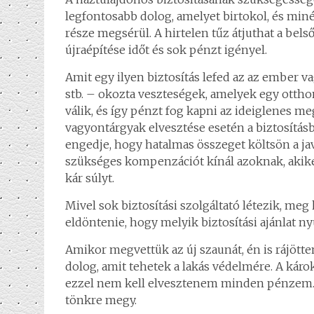
legfontosabb dolog, amelyet birtokol, és miné
része megsérül. A hirtelen tűz átjuthat a belső
újraépítése időt és sok pénzt igényel.
Amit egy ilyen biztosítás lefed az az ember 
stb. – okozta veszteségek, amelyek egy ottho
válik, és így pénzt fog kapni az ideiglenes m
vagyontárgyak elvesztése esetén a biztosítás
engedje, hogy hatalmas összeget költsön a ja
szükséges kompenzációt kínál azoknak, akike
kár súlyt.
Mivel sok biztosítási szolgáltató létezik, meg 
eldöntenie, hogy melyik biztosítási ajánlat ny
Amikor megvettük az új szaunát, én is rájötte
dolog, amit tehetek a lakás védelmére. A kár
ezzel nem kell elvesztenem minden pénzem. Íg
tönkre megy.