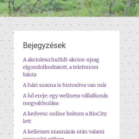
Bejegyzések
A akcioleso.hu/lidl-akcios-ujsag
elgondolkodtatott, a telefonom
bánta
A házi szauna is biztosítva van már
A hő ereje: egy wellness vállalkozás
megvalósulása
A kedvenc online boltom a BioCity
lett
A kellemes szaunázás után valami