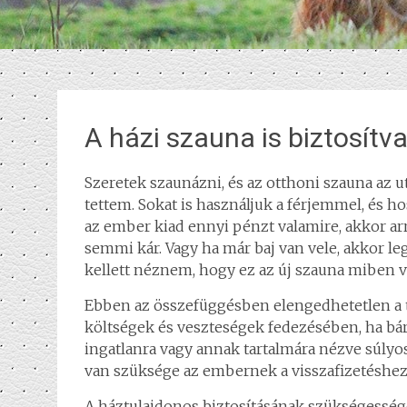
A házi szauna is biztosítv
Szeretek szaunázni, és az otthoni szauna az u
tettem. Sokat is használjuk a férjemmel, és ho
az ember kiad ennyi pénzt valamire, akkor arr
semmi kár. Vagy ha már baj van vele, akkor le
kellett néznem, hogy ez az új szauna miben vá
Ebben az összefüggésben elengedhetetlen a tu
költségek és veszteségek fedezésében, ha bá
ingatlanra vagy annak tartalmára nézve súlyo
van szüksége az embernek a visszafizetéshez 
A háztulajdonos biztosításának szükségessé