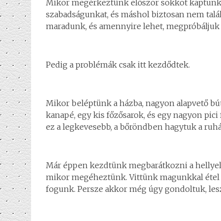
Mikor megérkeztünk először sokkot kaptunk, 
szabadságunkat, és máshol biztosan nem talál
maradunk, és amennyire lehet, megpróbáljuk 
Pedig a problémák csak itt kezdődtek.
Mikor beléptünk a házba, nagyon alapvető bút
kanapé, egy kis főzősarok, és egy nagyon pic
ez a legkevesebb, a bőröndben hagytuk a ruhá
Már éppen kezdtünk megbarátkozni a hellyel, é
mikor megéheztünk. Vittünk magunkkal étel a
fogunk. Persze akkor még úgy gondoltuk, les