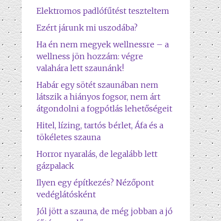
Elektromos padlófűtést teszteltem
Ezért járunk mi uszodába?
Ha én nem megyek wellnessre – a
wellness jön hozzám: végre
valahára lett szaunánk!
Habár egy sötét szaunában nem
látszik a hiányos fogsor, nem árt
átgondolni a fogpótlás lehetőségeit
Hitel, lízing, tartós bérlet, Áfa és a
tökéletes szauna
Horror nyaralás, de legalább lett
gázpalack
Ilyen egy építkezés? Nézőpont
vedéglátósként
Jól jött a szauna, de még jobban a jó