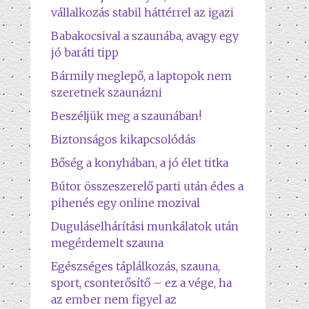
vállalkozás stabil háttérrel az igazi
Babakocsival a szaunába, avagy egy
jó baráti tipp
Bármily meglepő, a laptopok nem
szeretnek szaunázni
Beszéljük meg a szaunában!
Biztonságos kikapcsolódás
Bőség a konyhában, a jó élet titka
Bútor összeszerelő parti után édes a
pihenés egy online mozival
Duguláselhárítási munkálatok után
megérdemelt szauna
Egészséges táplálkozás, szauna,
sport, csonterősítő – ez a vége, ha
az ember nem figyel az