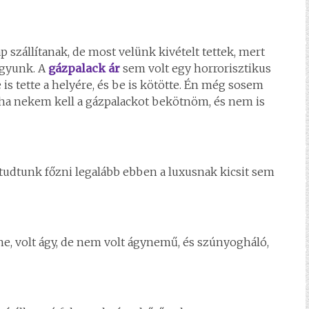
 szállítanak, de most velünk kivételt tettek, mert
agyunk. A
gázpalack ár
sem volt egy horrorisztikus
 is tette a helyére, és be is kötötte. Én még sosem
, ha nekem kell a gázpalackot bekötnöm, és nem is
 tudtunk főzni legalább ebben a luxusnak kicsit sem
ne, volt ágy, de nem volt ágynemű, és szúnyogháló,