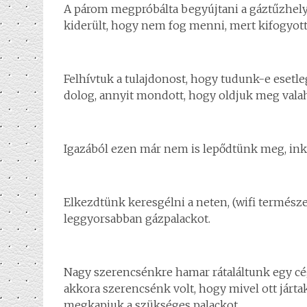
A párom megpróbálta begyújtani a gáztűzhelyt,
kiderült, hogy nem fog menni, mert kifogyott
Felhívtuk a tulajdonost, hogy tudunk-e esetl
dolog, annyit mondott, hogy oldjuk meg valaho
Igazából ezen már nem is lepődtünk meg, in
Elkezdtünk keresgélni a neten, (wifi termés
leggyorsabban gázpalackot.
Nagy szerencsénkre hamar rátaláltunk egy cégr
akkora szerencsénk volt, hogy mivel ott járta
megkapjuk a szükséges palackot.