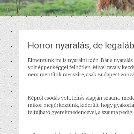
Horror nyaralás, de legalá
Elmentünk mi is nyaralni idén. Bár a nyaralás 
volt éppenséggel felhőtlen. Mivel tavaly kezdü
nem mentünk messzire, csak Budapest vonzás
Képről csodás volt, leírás alapján szauna, med
mikor megérkeztünk, kiderült, hogy gyakorlat
felfújható gyerekmedencével, a szauna pedig