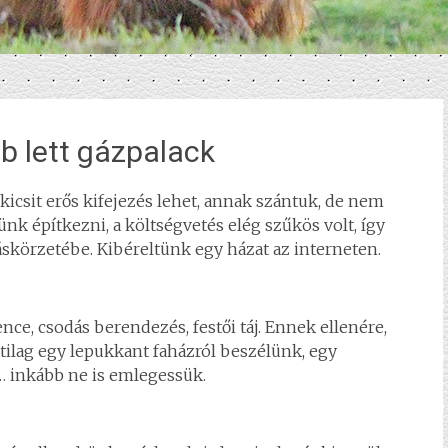
bb lett gázpalack
kicsit erős kifejezés lehet, annak szántuk, de nem
nk építkezni, a költségvetés elég szűkös volt, így
körzetébe. Kibéreltünk egy házat az interneten.
ence, csodás berendezés, festői táj. Ennek ellenére,
ilag egy lepukkant faházról beszélünk, egy
… inkább ne is emlegessük.