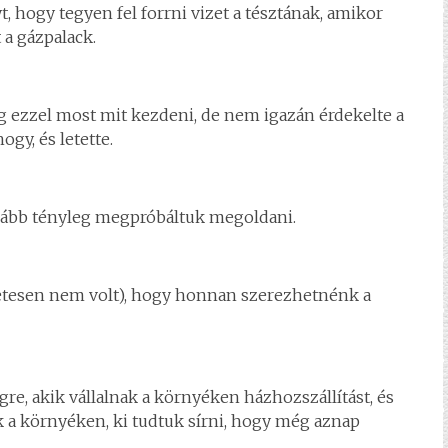
 hogy tegyen fel forrni vizet a tésztának, amikor
 a gázpalack.
eg ezzel most mit kezdeni, de nem igazán érdekelte a
gy, és letette.
kább tényleg megpróbáltuk megoldani.
zetesen nem volt), hogy honnan szerezhetnénk a
e, akik vállalnak a környéken házhozszállítást, és
k a környéken, ki tudtuk sírni, hogy még aznap