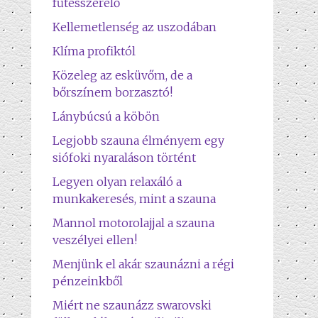
fűtésszerelő
Kellemetlenség az uszodában
Klíma profiktól
Közeleg az esküvőm, de a
bőrszínem borzasztó!
Lánybúcsú a köbön
Legjobb szauna élményem egy
siófoki nyaraláson történt
Legyen olyan relaxáló a
munkakeresés, mint a szauna
Mannol motorolajjal a szauna
veszélyei ellen!
Menjünk el akár szaunázni a régi
pénzeinkből
Miért ne szaunázz swarovski