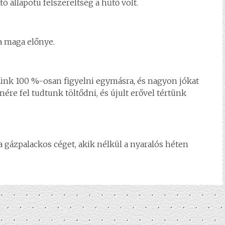
 állapotú felszereltség a hűtő volt.
 a maga előnye.
nk 100 %-osan figyelni egymásra, és nagyon jókat
ére fel tudtunk töltődni, és újult erővel tértünk
 gázpalackos céget, akik nélkül a nyaralós héten