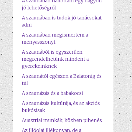
A szaunában hallottam egy nagyon
jó lehetőségről
A szaunában is tudok jó tanácsokat
adni
A szaunában megismertem a
menyasszonyt
A szaunából is egyszerűen
megrendelhetünk mindent a
gyerekeinknek
A szaunától egészen a Balatonig és
túl
A szaunázás és a babakocsi
A szaunázás kultúrája, és az akciós
bukósisak
Ausztriai munkák, közben pihenés
Az illóolaj illékonyan, de a