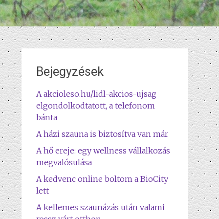
Bejegyzések
A akcioleso.hu/lidl-akcios-ujsag
elgondolkodtatott, a telefonom
bánta
A házi szauna is biztosítva van már
A hő ereje: egy wellness vállalkozás
megvalósulása
A kedvenc online boltom a BioCity
lett
A kellemes szaunázás után valami