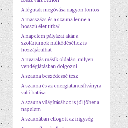
rossz várt otthon
A légutak megóvása nagyon fontos
A masszázs és a szauna lenne a
hosszú élet titka?
A napelem pályázat akár a
szoláriumok működéséhez is
hozzájárulhat
A nyaralás másik oldalán: milyen
vendéglátásban dolgozni
A szauna beszédessé tesz
A szauna és az energiatanusítványra
való hatása
A szauna világításához is jól jöhet a
napelem
A szaunában elfogott az irigység