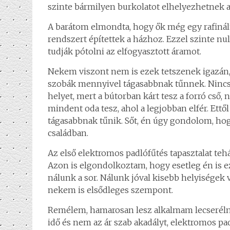
szinte bármilyen burkolatot elhelyezhetnek a
A barátom elmondta, hogy ők még egy rafinál
rendszert építettek a házhoz. Ezzel szinte nul
tudják pótolni az elfogyasztott áramot.
Nekem viszont nem is ezek tetszenek igazán, 
szobák mennyivel tágasabbnak tűnnek. Nincs
helyet, mert a bútorban kárt tesz a forró cső,
mindent oda tesz, ahol a legjobban elfér. Et
tágasabbnak tűnik. Sőt, én úgy gondolom, hogy
családban.
Az első elektromos padlófűtés tapasztalat te
Azon is elgondolkoztam, hogy esetleg én is ez
nálunk a sor. Nálunk jóval kisebb helyiségek 
nekem is elsődleges szempont.
Remélem, hamarosan lesz alkalmam lecseréln
idő és nem az ár szab akadályt, elektromos pad