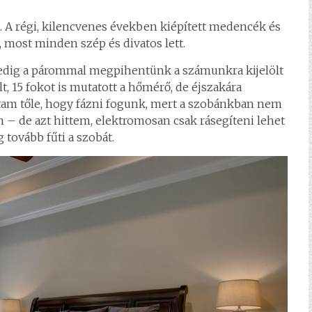
tt. A régi, kilencvenes években kiépített medencék és
 most minden szép és divatos lett.
pedig a párommal megpihentünk a számunkra kijelölt
, 15 fokot is mutatott a hőmérő, de éjszakára
tottam tőle, hogy fázni fogunk, mert a szobánkban nem
n – de azt hittem, elektromosan csak rásegíteni lehet
 tovább fűti a szobát.