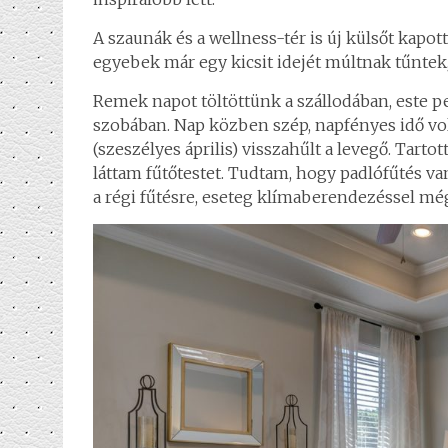
A szaunák és a wellness-tér is új külsőt kapo
egyebek már egy kicsit idejét múltnak tűntek,
Remek napot töltöttünk a szállodában, este 
szobában. Nap közben szép, napfényes idő volt
(szeszélyes április) visszahűlt a levegő. Tar
láttam fűtőtestet. Tudtam, hogy padlófűtés va
a régi fűtésre, eseteg klímaberendezéssel még