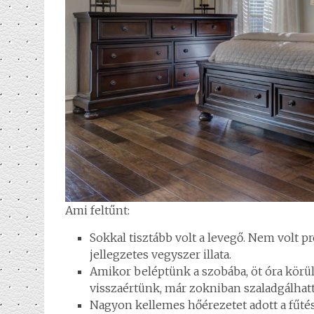
Ami feltűnt:
Sokkal tisztább volt a levegő. Nem volt 
jellegzetes vegyszer illata.
Amikor beléptünk a szobába, öt óra körül
visszaértünk, már zokniban szaladgálhat
Nagyon kellemes hőérezetet adott a fűtés