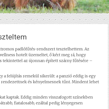
szteltem
ktromos padlófűtés-rendszert tesztelhettem. Az
llness hotelt üzemeltet, ő kért meg rá, hogy
s tekintettel az újonnan épített szárny fűtésére –
a felújítás remekül sikerült: a panzió eddig is egy
k, rendezettnek és kényelmesnek tűnt. Mindent lehet
tokat kaptak. Eddig minden visszafogott színekben
átrabb, fiatalosabb, ezáltal pedig lényegesen