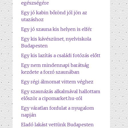
egészségére
Egy jó kabin bőrönd jól jön az
utazáshoz
Egy jó szauna kis helyen is elfér
Egy kis kávészünet, nyelviskola
Budapesten
Egy kis lazítás a családi fotózás előtt
Egy nem mindennapi barátság
kezdete a forró szaunában
Egy régi álmomat vittem véghez
Egy szaunázás alkalmával hallottam
először a cipomarket.hu-ról
Egy váratlan fordulat a nyugalom
napján
Eladó lakást vettünk Budapesten