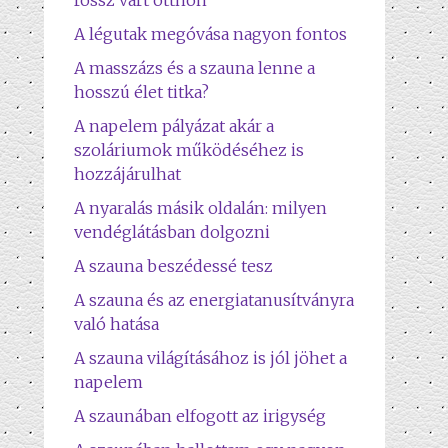
rossz várt otthon
A légutak megóvása nagyon fontos
A masszázs és a szauna lenne a
hosszú élet titka?
A napelem pályázat akár a
szoláriumok működéséhez is
hozzájárulhat
A nyaralás másik oldalán: milyen
vendéglátásban dolgozni
A szauna beszédessé tesz
A szauna és az energiatanusítványra
való hatása
A szauna világításához is jól jöhet a
napelem
A szaunában elfogott az irigység