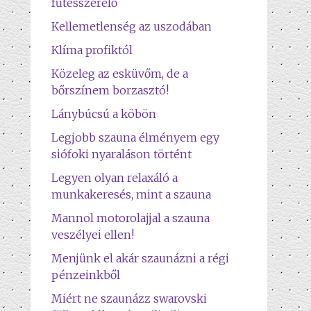
fűtésszerelő
Kellemetlenség az uszodában
Klíma profiktól
Közeleg az esküvőm, de a
bőrszínem borzasztó!
Lánybúcsú a köbön
Legjobb szauna élményem egy
siófoki nyaraláson történt
Legyen olyan relaxáló a
munkakeresés, mint a szauna
Mannol motorolajjal a szauna
veszélyei ellen!
Menjünk el akár szaunázni a régi
pénzeinkből
Miért ne szaunázz swarovski