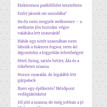
Elektromos padlófűtést teszteltem
Ezért járunk mi uszodába?
Ha én nem megyek wellnessre – a
wellness jön hozzám: végre
valahára lett szaunánk!
Habár egy sötét szaunában nem
látszik a hiányos fogsor, nem árt
átgondolni a fogpótlás lehetőségeit
Hitel, lízing, tartós bérlet, Áfa és a
tökéletes szauna
Horror nyaralás, de legalább lett
gázpalack
Ilyen egy építkezés? Nézőpont
vedéglátósként
Jól jött a szauna, de még jobban a jó