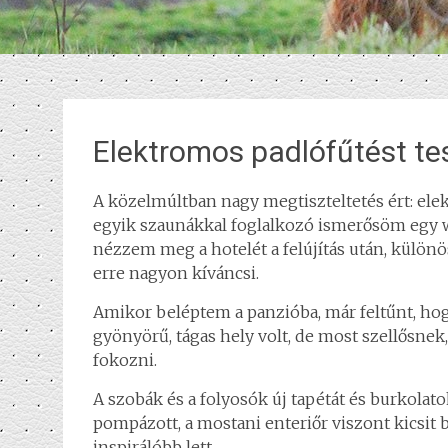
Elektromos padlófűtést te
A közelmúltban nagy megtiszteltetés ért: ele
egyik szaunákkal foglalkozó ismerősöm egy we
nézzem meg a hotelét a felújítás után, különö
erre nagyon kíváncsi.
Amikor beléptem a panzióba, már feltűnt, hogy 
gyönyörű, tágas hely volt, de most szellősne
fokozni.
A szobák és a folyosók új tapétát és burkola
pompázott, a mostani enteriőr viszont kicsit b
inspirálóbb lett.