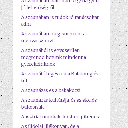
A szaunában hallottam egy nagyon
jó lehetőségről
A szaunában is tudok jó tanácsokat
adni
A szaunában megismertem a
menyasszonyt
A szaunából is egyszerűen
megrendelhetünk mindent a
gyerekeinknek
A szaunától egészen a Balatonig és
túl
A szaunázás és a babakocsi
A szaunázás kultúrája, és az akciós
bukósisak
Ausztriai munkák, közben pihenés
Az illóolaj illékonyan, de a