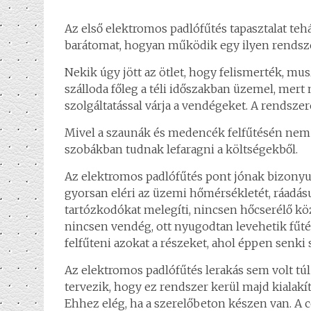
Az első elektromos padlófűtés tapasztalat teh
barátomat, hogyan működik egy ilyen rendsze
Nekik úgy jött az ötlet, hogy felismerték, m
szálloda főleg a téli időszakban üzemel, mert 
szolgáltatással várja a vendégeket. A rendsze
Mivel a szaunák és medencék felfűtésén nem t
szobákban tudnak lefaragni a költségekből.
Az elektromos padlófűtés pont jónak bizonyul
gyorsan eléri az üzemi hőmérsékletét, ráadá
tartózkodókat melegíti, nincsen hőcserélő kö
nincsen vendég, ott nyugodtan levehetik fűt
felfűteni azokat a részeket, ahol éppen senki 
Az elektromos padlófűtés lerakás sem volt túl
tervezik, hogy ez rendszer kerül majd kialakítá
Ehhez elég, ha a szerelőbeton készen van. A cé