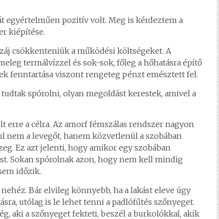
át egyértelműen pozitív volt. Meg is kérdeztem a
r kiépítése.
uszáj csökkenteniük a működési költségeket. A
meleg termálvízzel és sok-sok, főleg a hőhatásra építő
rek fenntartása viszont rengeteg pénzt emésztett fel.
udtak spórolni, olyan megoldást kerestek, amivel a
t erre a célra. Az amorf fémszálas rendszer nagyon
sul nem a levegőt, hanem közvetlenül a szobában
zeg. Ez azt jelenti, hogy amikor egy szobában
ést. Sokan spórolnak azon, hogy nem kell mindig
sem időzik.
 nehéz. Bár elvileg könnyebb, ha a lakást eleve úgy
sra, utólag is le lehet tenni a padlófűtés szőnyeget.
g, aki a szőnyeget fekteti, beszél a burkolókkal, akik