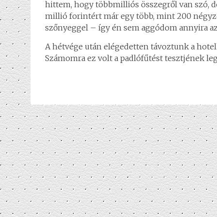
hittem, hogy többmilliós összegről van szó, de
millió forintért már egy több, mint 200 négyz
szőnyeggel – így én sem aggódom annyira az 
A hétvége után elégedetten távoztunk a hotel
Számomra ez volt a padlófűtést tesztjének le