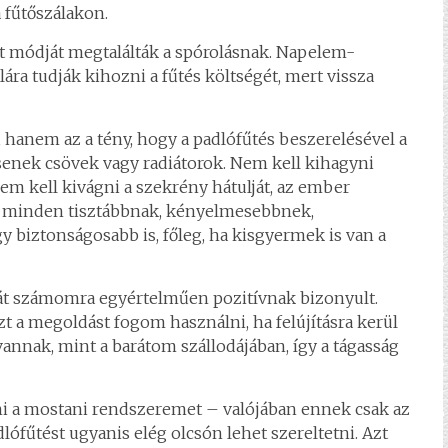
 fűtőszálakon.
t módját megtalálták a spórolásnak. Napelem-
lára tudják kihozni a fűtés költségét, mert vissza
hanem az a tény, hogy a padlófűtés beszerelésével a
enek csövek vagy radiátorok. Nem kell kihagyni
 nem kell kivágni a szekrény hátulját, az ember
től minden tisztábbnak, kényelmesebbnek,
 biztonságosabb is, főleg, ha kisgyermek is van a
hát számomra egyértelműen pozitívnak bizonyult.
t a megoldást fogom használni, ha felújításra kerül
vannak, mint a barátom szállodájában, így a tágasság
i a mostani rendszeremet – valójában ennek csak az
lófűtést ugyanis elég olcsón lehet szereltetni. Azt