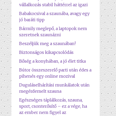
vállalkozás stabil háttérrel az igazi
Babakocsival a szaunába, avagy egy
jó baráti tipp
Bármily meglepő, a laptopok nem
szeretnek szaunázni
Beszéljük meg a szaunában!
Biztonságos kikapcsolódás
Bőség a konyhában, a jó élet titka
Bútor összeszerelő parti után édes a
pihenés egy online mozival
Duguláselhárítási munkálatok után
megérdemelt szauna
Egészséges táplálkozás, szauna,
sport, csonterősítő – ez a vége, ha
az ember nem figyel az