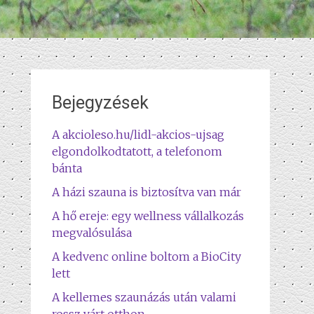
Bejegyzések
A akcioleso.hu/lidl-akcios-ujsag
elgondolkodtatott, a telefonom
bánta
A házi szauna is biztosítva van már
A hő ereje: egy wellness vállalkozás
megvalósulása
A kedvenc online boltom a BioCity
lett
A kellemes szaunázás után valami