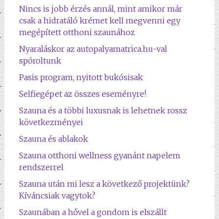
Nincs is jobb érzés annál, mint amikor már
csak a hidratáló krémet kell megvenni egy
megépített otthoni szaunához
Nyaraláskor az autopalyamatrica.hu-val
spóroltunk
Pasis program, nyitott bukósisak
Selfiegépet az összes eseményre!
Szauna és a többi luxusnak is lehetnek rossz
következményei
Szauna és ablakok
Szauna otthoni wellness gyanánt napelem
rendszerrel
Szauna után mi lesz a következő projektünk?
Kíváncsiak vagytok?
Szaunában a hővel a gondom is elszállt