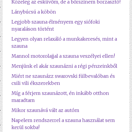
Közeleg az esküvőm, de a bőrszínem borzasztó!
Lánybúcsú a köbön
Legjobb szauna élményem egy siófoki
nyaraláson történt
Legyen olyan relaxáló a munkakeresés, mint a
szauna
Mannol motorolajjal a szauna veszélyei ellen!
Menjünk el akár szaunázni a régi pénzeinkből
Miért ne szaunázz swarovski fülbevalóban és
csili vili ékszerekben
Míg a férjem szaunázott, én inkább otthon
maradtam
Mikor szaunává vált az autóm
Napelem rendszerrel a szauna használat sem
kerül sokba!