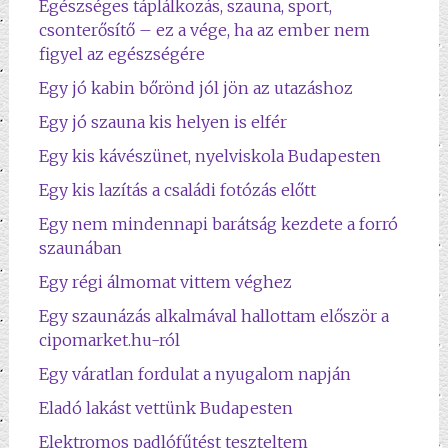
Egészséges táplálkozás, szauna, sport,
csonterősítő – ez a vége, ha az ember nem
figyel az egészségére
Egy jó kabin bőrönd jól jön az utazáshoz
Egy jó szauna kis helyen is elfér
Egy kis kávészünet, nyelviskola Budapesten
Egy kis lazítás a családi fotózás előtt
Egy nem mindennapi barátság kezdete a forró
szaunában
Egy régi álmomat vittem véghez
Egy szaunázás alkalmával hallottam először a
cipomarket.hu-ról
Egy váratlan fordulat a nyugalom napján
Eladó lakást vettünk Budapesten
Elektromos padlófűtést teszteltem