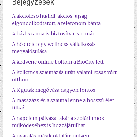
Bejegyzések
A akcioleso.hu/lidl-akcios-ujsag
elgondolkodtatott, a telefonom bánta
A házi szauna is biztosítva van már
A hő ereje: egy wellness vállalkozás
megvalósulása
A kedvenc online boltom a BioCity lett
A kellemes szaunázás után valami rossz várt
otthon
A légutak megóvása nagyon fontos
A masszázs és a szauna lenne a hosszú élet
titka?
A napelem pályázat akár a szoláriumok
működéséhez is hozzájárulhat
A nyaralás másik oldalán: milyen