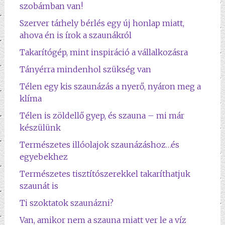
szobámban van!
Szerver tárhely bérlés egy új honlap miatt,
ahova én is írok a szaunákról
Takarítógép, mint inspiráció a vállalkozásra
Tányérra mindenhol szükség van
Télen egy kis szaunázás a nyerő, nyáron meg a
klíma
Télen is zöldellő gyep, és szauna – mi már
készülünk
Természetes illóolajok szaunázáshoz…és
egyebekhez
Természetes tisztítószerekkel takaríthatjuk
szaunát is
Ti szoktatok szaunázni?
Van, amikor nem a szauna miatt ver le a víz