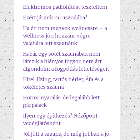
Elektromos padlófűtést teszteltem
Ezért járunk mi uszodába?
Ha én nem megyek wellnessre – a
wellness jön hozzám: végre
valahára lett szaunánk!
Habár egy sötét szaunában nem
látszik a hiányos fogsor, nem árt
átgondolni a fogpótlás lehetőségeit
Hitel, lízing, tartós bérlet, Áfa és a
tökéletes szauna
Horror nyaralás, de legalább lett
gázpalack
Ilyen egy építkezés? Nézőpont
vedéglátósként
Jól jött a szauna, de még jobban a jó