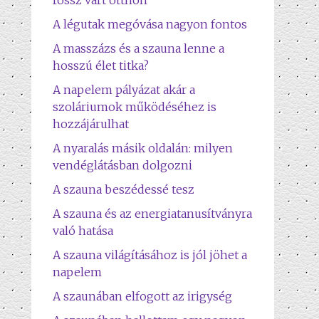
rossz várt otthon
A légutak megóvása nagyon fontos
A masszázs és a szauna lenne a
hosszú élet titka?
A napelem pályázat akár a
szoláriumok működéséhez is
hozzájárulhat
A nyaralás másik oldalán: milyen
vendéglátásban dolgozni
A szauna beszédessé tesz
A szauna és az energiatanusítványra
való hatása
A szauna világításához is jól jöhet a
napelem
A szaunában elfogott az irigység