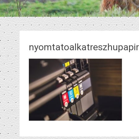
nyomtatoalkatreszhupapir