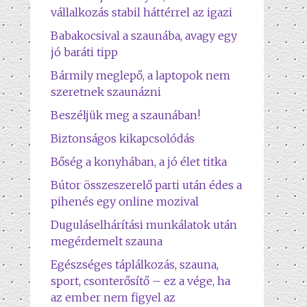
vállalkozás stabil háttérrel az igazi
Babakocsival a szaunába, avagy egy
jó baráti tipp
Bármily meglepő, a laptopok nem
szeretnek szaunázni
Beszéljük meg a szaunában!
Biztonságos kikapcsolódás
Bőség a konyhában, a jó élet titka
Bútor összeszerelő parti után édes a
pihenés egy online mozival
Duguláselhárítási munkálatok után
megérdemelt szauna
Egészséges táplálkozás, szauna,
sport, csonterősítő – ez a vége, ha
az ember nem figyel az