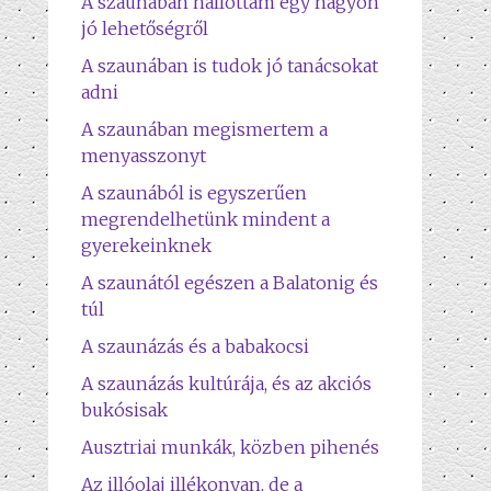
A szaunában hallottam egy nagyon
jó lehetőségről
A szaunában is tudok jó tanácsokat
adni
A szaunában megismertem a
menyasszonyt
A szaunából is egyszerűen
megrendelhetünk mindent a
gyerekeinknek
A szaunától egészen a Balatonig és
túl
A szaunázás és a babakocsi
A szaunázás kultúrája, és az akciós
bukósisak
Ausztriai munkák, közben pihenés
Az illóolaj illékonyan, de a