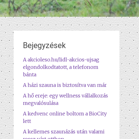
Bejegyzések
A akcioleso.hu/lidl-akcios-ujsag
elgondolkodtatott, a telefonom
bánta
A házi szauna is biztosítva van már
A hő ereje: egy wellness vállalkozás
megvalósulása
A kedvenc online boltom a BioCity
lett
A kellemes szaunázás után valami