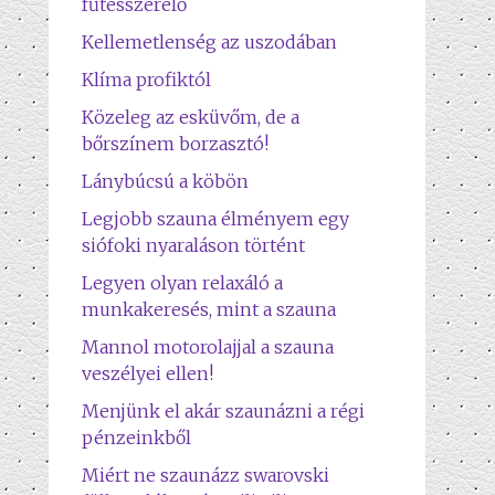
fűtésszerelő
Kellemetlenség az uszodában
Klíma profiktól
Közeleg az esküvőm, de a
bőrszínem borzasztó!
Lánybúcsú a köbön
Legjobb szauna élményem egy
siófoki nyaraláson történt
Legyen olyan relaxáló a
munkakeresés, mint a szauna
Mannol motorolajjal a szauna
veszélyei ellen!
Menjünk el akár szaunázni a régi
pénzeinkből
Miért ne szaunázz swarovski